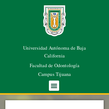
Abrir barra de herramientas
Saltar
al
contenido
Universidad Autónoma de Baja
California
Facultad de Odontología
Campus Tijuana