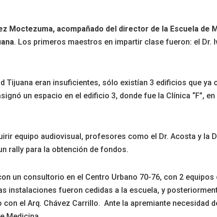
pez Moctezuma, acompañado del director de la Escuela de M
uana
. Los primeros maestros en impartir clase fueron: el Dr. I
ad Tijuana eran insuficientes, sólo existían 3 edificios que y
ignó un espacio en el edificio 3, donde fue la Clínica “F”, en
ir equipo audiovisual, profesores como el Dr. Acosta y la Dr
n rally para la obtención de fondos.
con un consultorio en el Centro Urbano 70-76, con 2 equipos
tas instalaciones fueron cedidas a la escuela, y posteriorme
con el Arq. Chávez Carrillo. Ante la apremiante necesidad de
de Medicina.