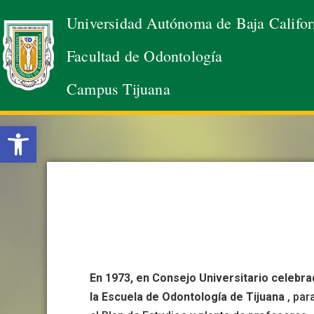
Universidad Autónoma de Baja Califor
Saltar
Facultad de Odontología
al
contenido
Campus Tijuana
Abrir barra de herramientas
En 1973, en Consejo Universitario celebra
la Escuela de Odontología de Tijuana
, par