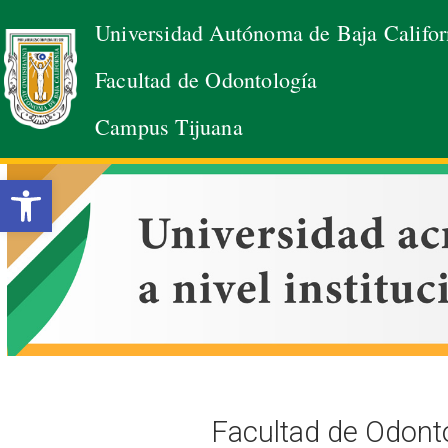
Universidad Autónoma de Baja Califor
Saltar
Facultad de Odontología
al
contenido
Campus Tijuana
Abrir barra de herramientas
Facultad de Odont