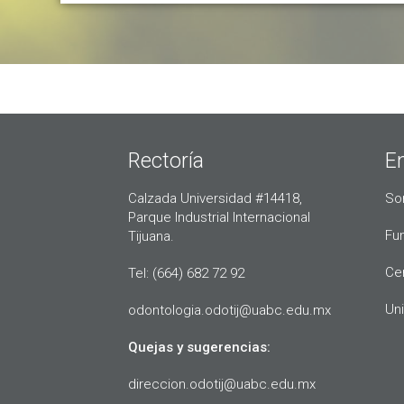
Rectoría
E
Calzada Universidad #14418,
So
Parque Industrial Internacional
Fu
Tijuana.
Ce
Tel: (664) 682 72 92
Uni
odontologia.odotij@uabc.edu.mx
Quejas y sugerencias:
direccion.odotij@uabc.edu.mx