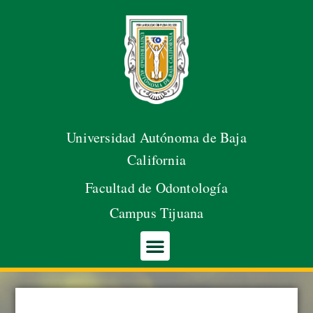
Abrir barra de herramientas
Saltar
al
contenido
Universidad Autónoma de Baja
California
Facultad de Odontología
Campus Tijuana