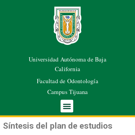
Abrir barra de herramientas
Saltar
al
contenido
Universidad Autónoma de Baja
California
Facultad de Odontología
Campus Tijuana
Síntesis del plan de estudios