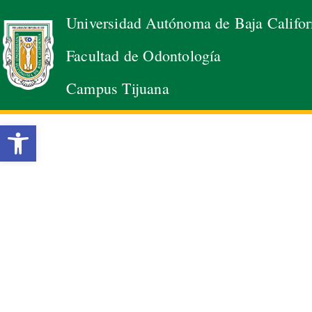
Universidad Autónoma de Baja Califor
Saltar
Facultad de Odontología
al
contenido
Campus Tijuana
Abrir barra de herramientas