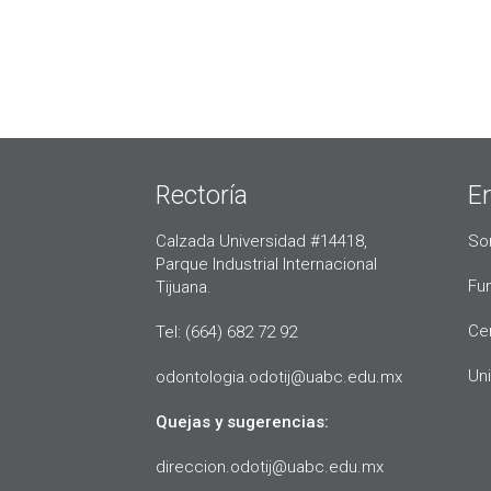
Rectoría
E
Calzada Universidad #14418,
So
Parque Industrial Internacional
Fu
Tijuana.
Ce
Tel: (664) 682 72 92
Uni
odontologia.odotij@uabc.edu.mx
Quejas y sugerencias:
direccion.odotij@uabc.edu.mx