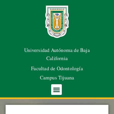
Abrir barra de herramientas
Saltar
al
contenido
Universidad Autónoma de Baja
California
Facultad de Odontología
Campus Tijuana