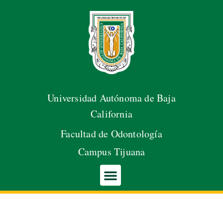
Abrir barra de herramientas
Saltar
al
contenido
Universidad Autónoma de Baja
California
Facultad de Odontología
Campus Tijuana